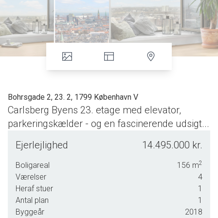
Bohrsgade 2, 23. 2, 1799 København V
Carlsberg Byens 23. etage med elevator,
parkeringskælder - og en fascinerende udsigt...
Carlsberg Byen udspringer af en særlig fortælling i
Ejerlejlighed
14.495.000 kr.
Københavns historie. Her grundlagde J.C. Jacobsen i 1847
sit bryggeri, som gennem generationer udviklede sig til en
2
Boligareal
156
m
af Danmarks mest betydningsfulde virksomheder. Området
Værelser
4
var i mange år et lukket industriområde, men i takt med
Heraf stuer
1
bryggeriets udflytning blev grundlaget skabt for en ny bydel.
Antal plan
1
I dag er Carlsberg Byen et eksempel på, hvordan historiske
Byggeår
2018
rammer kan omdannes til et moderne og yderst populært