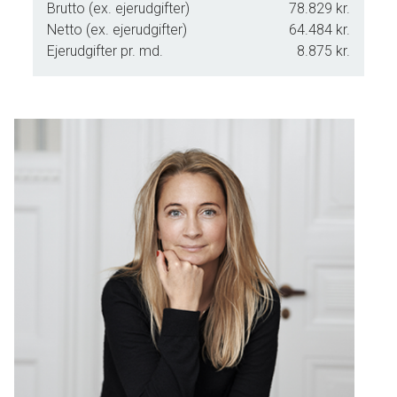
Brutto (ex. ejerudgifter)
78.829 kr.
Ejendommen er helt særlig - både placering, udsigt og
Netto (ex. ejerudgifter)
64.484 kr.
indretning. Det er en del af Københavns mest levende
Ejerudgifter pr. md.
8.875 kr.
kvarterer, som samtidig giver dig følelsen af fred og ro.
Velkommen til Bohrsgade 2 - Carlsberg Byen.