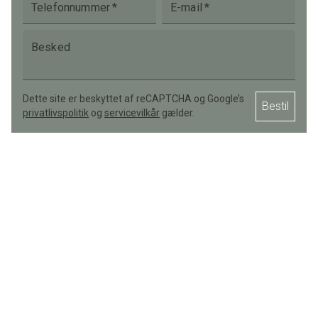
Telefonnummer
*
E-mail
*
Besked
Dette site er beskyttet af reCAPTCHA og Google’s
Bestil
privatlivspolitik
og
servicevilkår
gælder.