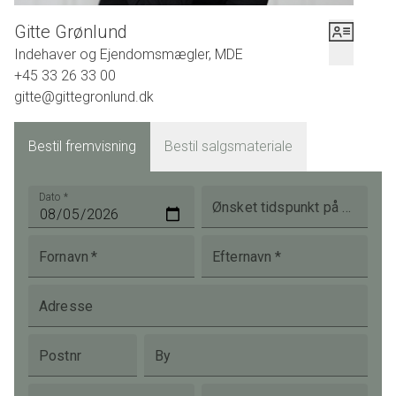
Gitte Grønlund
Indehaver og Ejendomsmægler, MDE
+45 33 26 33 00
gitte@gittegronlund.dk
Bestil fremvisning
Bestil salgsmateriale
Dato
*
Ønsket tidspunkt på dagen
Fornavn
*
Efternavn
*
Adresse
Postnr
By