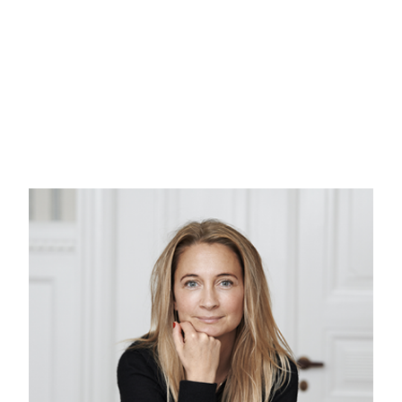
som har 4 stuer en suite - alle bevaret med de originale he
ejendommen blev opført. De smukke stuer ligger alle mod syd
lejlighedens dejlige stuer, der alle vender ud mod Frederik VI
Lejligheden fremstår på alle måder enestående og utrolig sm
originale plankegulve og smukke vinduer er alle detaljer, der
Det er vidunderligt at se, at der ikke alene er sat pris på de
vedligeholdt. Det dejlige soveværelse ligger mod gården, hvo
Ejendommen er yderst velholdt, og ejerforeningen er veld
det er tydeligt at se, at det er en forening, der er enige 
Ejendommen er p.t. dækket af stillads, da facade og vinduer
2026.
Dette er en perle af en lejlighed med lys, luft og udsigt i hjer
Velkommen til Frederik VI´s Allé 2.