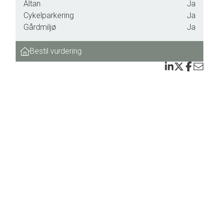
Altan
Ja
Cykelparkering
Ja
d i
Gårdmiljø
Ja
,
Bestil vurdering
ed.
, og