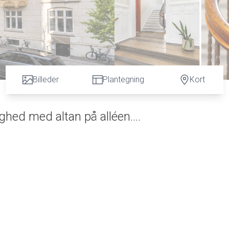
Billeder
Plantegning
Kort
hed med altan på alléen....
ter Kong Frederik VI, der i perioder boede på Frederiksberg Slot o
fik sit navn i 1905. I dag er den smukke allé blandt de mest popul
te op mod Frederiksberg Have. Som følge heraf er der en eventyrl
er den eventyrlige oplevelse ved at bo i området. Udover at vær
tand til det lækre indkøbsstrøg på Gammel Kongevej og alle de læ
oplevelser, som Frederiksberg byder på.
l alt det, man håber på, når man ser ejendommen udefra. Selv
t og herskabelig. Lejligheden er en af de få lejligheder på alléen