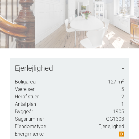
7
7
8
8
9
9
Ejerlejlighed
-
g
2
Boligareal
127
m
ære
Værelser
5
ig ro
Heraf stuer
2
e
Antal plan
1
kre
Byggeår
1905
Sagsnummer
GG1303
Ejendomstype
Ejerlejlighed
Energimærke
,