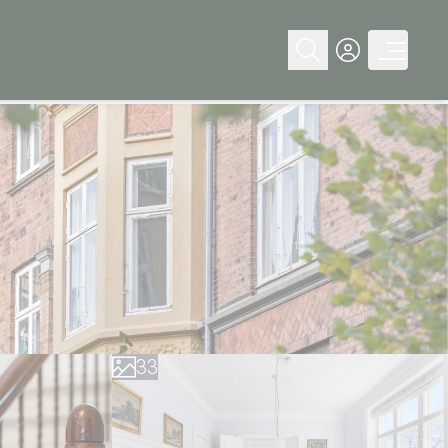
0
0
1
1
2
2
3
3
4
4
5
5
6
6