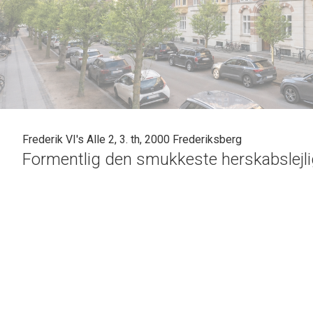
Frederik VI's Alle 2, 3. th, 2000 Frederiksberg
Formentlig den smukkeste herskabslejlig
Frederik VI´s Allé er noget helt særligt. Vejen er opkaldt ef
gerne gik ture i Frederiksberg Have. Frederik den VI’s Allé 
adresser på Frederiksberg. Alléen er lukket og ligger direk
- kun afbrudt af rådhustårnets smukke klokkespil, som pryd
direkte nabo til Frederiksberg Have er man stadig i gå-afs
specialbutikker, delikatesseforretninger og gastronomiske 
Lejligheden er intet mindre end imponerende og lever op ti
opgangen er en oplevelse i sig selv og fremstår smuk, velhold