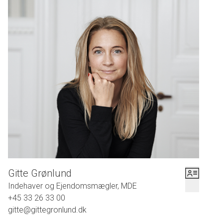
herskabslejlighed, som er blevet smukt renoveret – ja, nærmest genfødt – og der er
skabt en helt igennem vellykket kombination af det gamle, herskabelige og det
moderne og funktionelle. Overalt er der lagt flotte sildebensparketgulve, der giver et
flot og ensartet præg på lejlighedens herskabelighed. Sælger har indsat skabe fra
Handcrafted Interior, ligesom den flotte bogreol i kontoret er herfra.
Ejerforeningen er yderst velfungerende og der er pænt og ordentligt på
ejendommens fællesarealer. Til ejendommen hører et hyggeligt gårdmiljø
med fælles havemøbler og legeaktiviteter til de mindste. Lejligheden har
brugsret til et aflåst kælderrum samt en parkeringsplads i gården.
Velkommen til Frederiksberg Allé 10.
Gitte Grønlund
Indehaver og Ejendomsmægler, MDE
+45 33 26 33 00
gitte@gittegronlund.dk