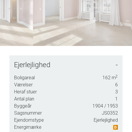
6
6
7
7
8
8
9
9
Ejerlejlighed
-
2
Boligareal
162
m
Værelser
6
Heraf stuer
3
Antal plan
1
Byggeår
1904
/ 1953
Sagsnummer
JS0352
med
Ejendomstype
Ejerlejlighed
Energimærke
er,