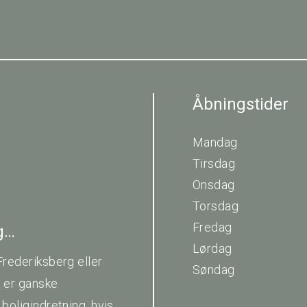
Åbningstider
Mandag
Tirsdag
Onsdag
Torsdag
Fredag
ig…
Lørdag
Frederiksberg eller
Søndag
t er ganske
boligindretning, hvis