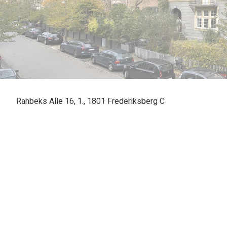
Rahbeks Alle 16, 1., 1801 Frederiksberg C
Lys total gennemrenoveret 6 værelses herskabslejlighed med sydvendt altan 
Ejendommen ligger med skøn og ugenert beliggenhed på Rahbeks Allé i det at
Søndermarken, Frederiksberg Have og Carlsberg byen. Bakkegårdskvarteret er 
samtidig har området et rigt liv af cafeer, butikker og restauranter. Fra lejli
Rådhuspladsen er kun 10 min. væk på cykel. På trods af den centrale beligge
Bevaringsværdig ejendom fra 1904. Ejendommen har en smuk herskabelig op
fælles havemøbler og plads til børnenes udfoldelse. Til ejendommen er desu
Smuk total gennemrenoveret 6 værelses herskabslejlighed med et pragtfuldt lysi