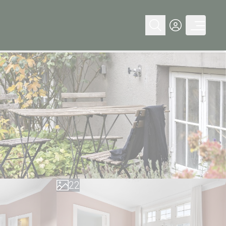
0
0
1
1
2
2
3
3
4
4
5
5