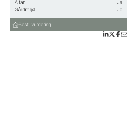
Altan
Ja
Gårdmiljø
Ja
are
ur fra
Bestil vurdering