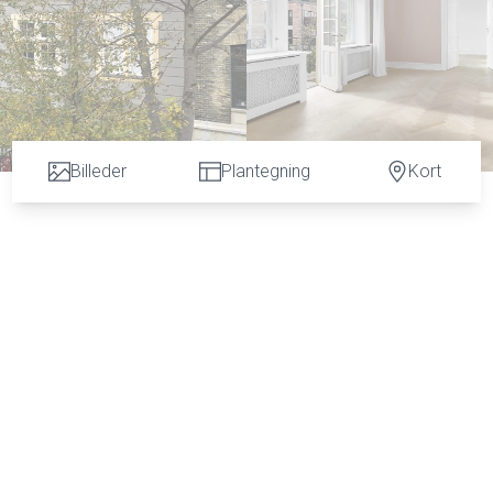
Billeder
Plantegning
Kort
- Skøn stille beliggenhed i Bakkegårdskvarteret.
traktive og unikke Bakkegårdskvarter på Frederiksberg C, kun et stenkast fra
kendt for sin charmerende og herskabelige arkitektur der er en fryd for øjet, og
gheden er der hurtig adgang til dagligvareindkøb, Metroen ved Frederiksberg Allé og
nhed er der en udsøgt ro i lejligheden og på den skønne vestvendte altan.
gang og indgangsparti, skøn grøn og frodig have med træer og buske, terrasse 
den fælles kælder med cykelkælder og brugsret til kælderrum.
ndfald og i den helt rigtige stil med smukke højloftet stuer med detaljeret stukloft