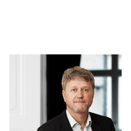
originale fyldningsdøre, radiatorskjulere og flotte gulve. Lejligheden blev to
samtidig udskiftet alt el i lejligheden. Der blev åbnet op imellem køkkenet 
den smukke spisestue, med hyggelig ny brændeovn. Køkkenet blev udskiftet m
Vola og quooker. Badeværelset blev total renoveret med smukke lyse klinker,
børneværelser, forældresoveværelse med indbygget skabe fra Handcrafted In
En pragtfuld lejlighed ud over det sædvanlige og med den helt rigtige belig